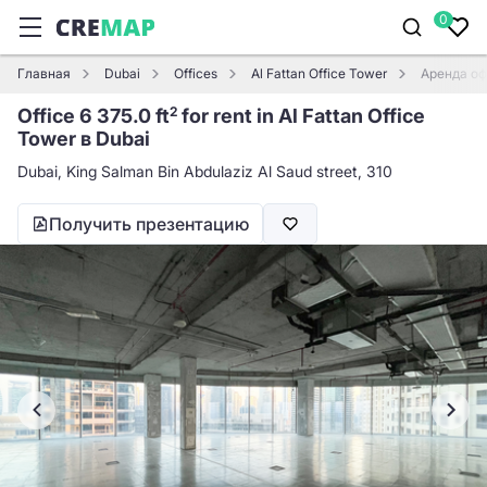
0
Главная
Dubai
Offices
Al Fattan Office Tower
Аренда офи
Office 6 375.0 ft
for rent in Al Fattan Office
2
Tower в Dubai
Dubai, King Salman Bin Abdulaziz Al Saud street, 310
Получить презентацию