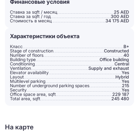
Финансовые условия
Ставка за sqft / месяц
25 AED
Ставка за sqft / год
300 AED
Стоимость в месяц
34 175 AED
Характеристики объекта
Класс
B+
Stage of construction
Constructed
Number of floors
40
Building type
Office building
Conditioning
Сentral
Ventilation
Supply and exhaust
Elevator availability
Yes
Layout
Hybrid
Multilevel parking
Yes
Number of underground parking spaces
215
Security
Yes
Office space area, sqft
229 187
Total area, sqft
245 480
На карте