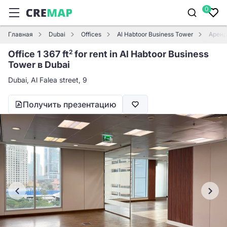
0
Главная
Dubai
Offices
Al Habtoor Business Tower
Аренда
Office 1 367 ft
for rent in Al Habtoor Business
2
Tower в Dubai
Dubai, Al Falea street, 9
Получить презентацию