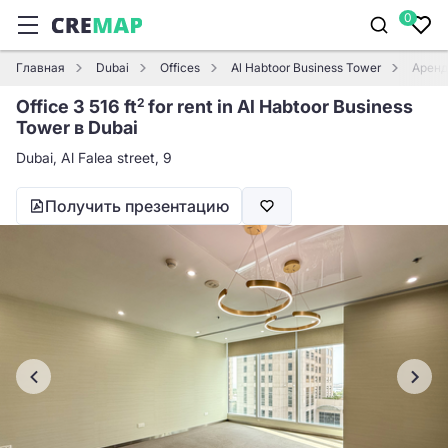
0
Главная
Dubai
Offices
Al Habtoor Business Tower
Аренда
Office 3 516 ft
for rent in Al Habtoor Business
2
Tower в Dubai
Dubai, Al Falea street, 9
Получить презентацию