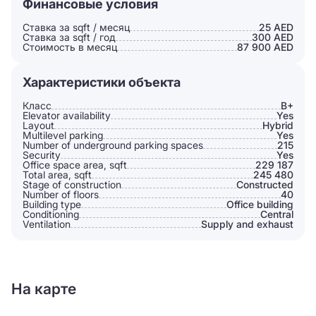
Финансовые условия
Ставка за sqft / месяц
25 AED
Ставка за sqft / год
300 AED
Стоимость в месяц
87 900 AED
Характеристики объекта
Класс
B+
Elevator availability
Yes
Layout
Hybrid
Multilevel parking
Yes
Number of underground parking spaces
215
Security
Yes
Office space area, sqft
229 187
Total area, sqft
245 480
Stage of construction
Constructed
Number of floors
40
Building type
Office building
Conditioning
Сentral
Ventilation
Supply and exhaust
На карте