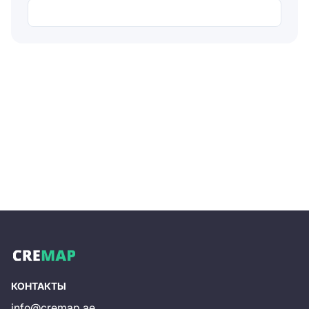
Отправляя форму, вы соглашаетесь на
обработку
персональных данных
Отправить
КОНТАКТЫ
info@cremap.ae