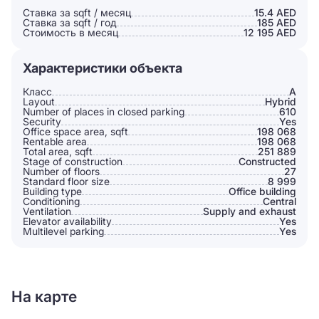
Ставка за sqft / месяц
15.4 AED
Ставка за sqft / год
185 AED
Стоимость в месяц
12 195 AED
Характеристики объекта
Класс
A
Layout
Hybrid
Number of places in closed parking
610
Security
Yes
Office space area, sqft
198 068
Rentable area
198 068
Total area, sqft
251 889
Stage of construction
Constructed
Number of floors
27
Standard floor size
8 999
Building type
Office building
Conditioning
Сentral
Ventilation
Supply and exhaust
Elevator availability
Yes
Multilevel parking
Yes
На карте