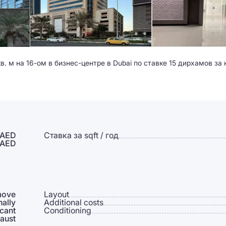
м на 16-ом в бизнес-центре в Dubai по ставке 15 дирхамов за 
 AED
Ставка за sqft / год
 AED
move
Layout
nally
Additional costs
cant
Conditioning
aust