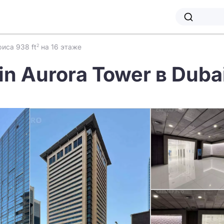
иса 938 ft
на 16 этаже
2
 in Aurora Tower в Duba