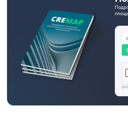
Подро
площа
Отп