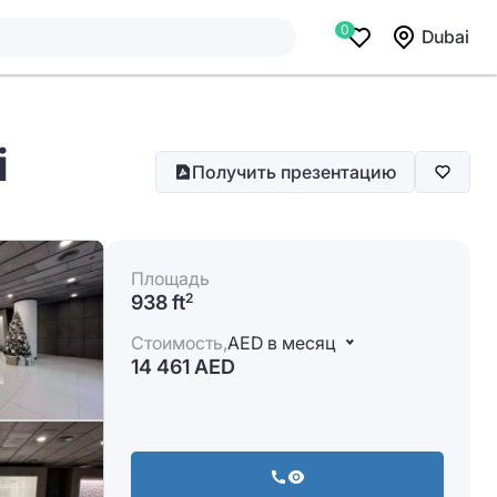
0
Dubai
i
Получить презентацию
Площадь
938 ft
2
Стоимость,
AED в месяц
14 461 AED