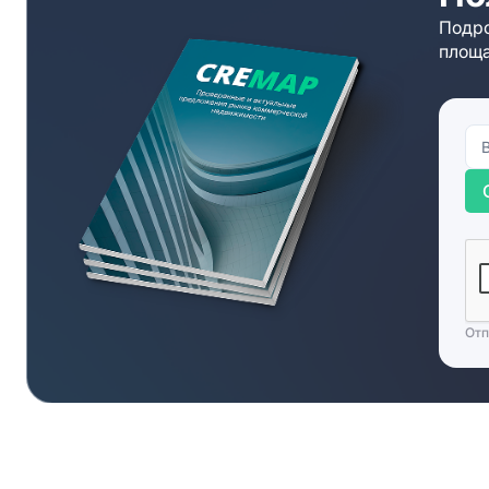
Подро
площа
Отп