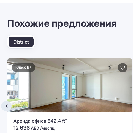
Похожие предложения
District
Класс B+
Аренда офиса 842.4 ft
2
12 636
AED /месяц