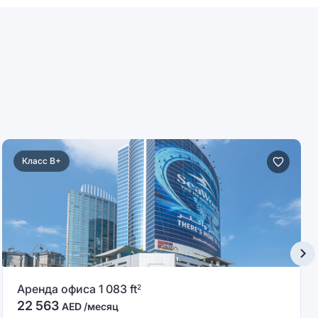
Класс B+
Аренда офиса 1 083 ft
2
22 563
AED /месяц