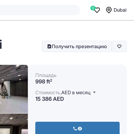
0
Dubai
i
Получить презентацию
Площадь
998 ft
2
Стоимость,
AED в месяц
15 386 AED