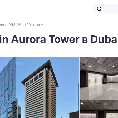
иса 998 ft
на 10 этаже
2
 in Aurora Tower в Duba