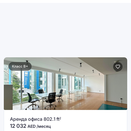
Класс B+
Аренда офиса 802.1 ft
2
12 032
AED /месяц