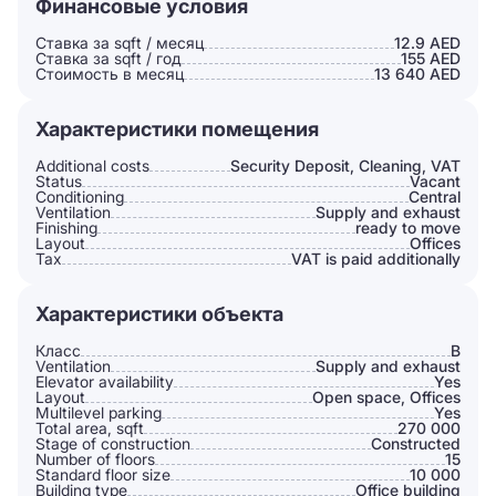
Финансовые условия
Ставка за sqft / месяц
12.9 AED
Ставка за sqft / год
155 AED
Стоимость в месяц
13 640 AED
Характеристики помещения
Additional costs
Security Deposit, Cleaning, VAT
Status
Vacant
Conditioning
Сentral
Ventilation
Supply and exhaust
Finishing
ready to move
Layout
Offices
Tax
VAT is paid additionally
Характеристики объекта
Класс
B
Ventilation
Supply and exhaust
Elevator availability
Yes
Layout
Open space, Offices
Multilevel parking
Yes
Total area, sqft
270 000
Stage of construction
Constructed
Number of floors
15
Standard floor size
10 000
Building type
Office building