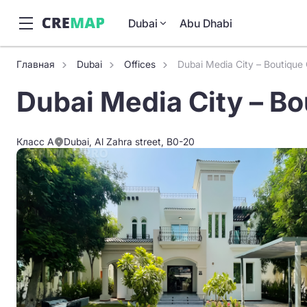
Dubai
Abu Dhabi
Главная
Dubai
Offices
Dubai Media City – Boutique 
Dubai Media City – Bo
Класс A
Dubai, Al Zahra street, B0-20