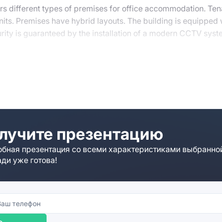
fers different types of premises for office accommodation. Te
its. Premises have hybrid layouts. The building is equipped 
ecurity is guaranteed by the installation of a modern CCTV syst
y objects are located nearby. The district is favorable in ter
s to your queries and consult on vacant objects. Our team p
units.
лучите презентацию
бная презентация со всеми характеристиками выбранно
ди уже готова!