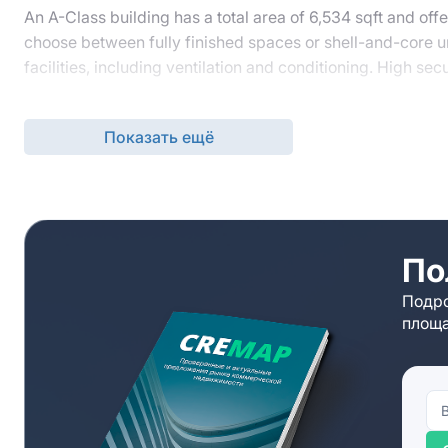
An A-Class building has a total area of 6,534 sqft and of
choose between fully finished spaces or shell-and-core un
facilities, including ventilation and conditioning. High s
A park, a hotel, a restaurant, many cafes, and other amenit
transportation.
Показать ещё
Get in touch with our experienced managers to get answer
comprehensive guidance and assists in choosing suitable 
По
Подро
площа