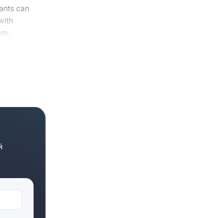
Отправить
nants can
with
em.
ms of
rovides
й