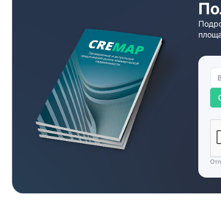
По
Подро
площа
Отп