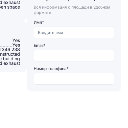
d exhaust
en space
Вся информация о площади в удобном
Отправляя форму, вы соглашаетесь на
формате
обработку персональных данных
Имя*
Отправить
Yes
Yes
Email*
1 346 238
nstructed
e building
d exhaust
Номер телефона*
Отправляя форму, вы соглашаетесь на
обработку персональных данных