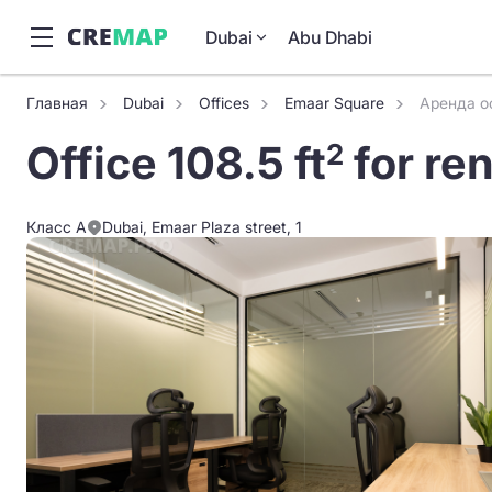
Dubai
Abu Dhabi
Главная
Dubai
Offices
Emaar Square
Аренда оф
Office 108.5 ft
for re
2
Класс A
Dubai, Emaar Plaza street, 1