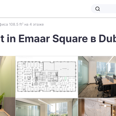
иса 108.5 ft
на 4 этаже
2
nt in Emaar Square в Du