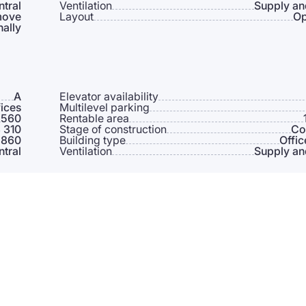
ntral
Ventilation
Supply an
move
Layout
Op
nally
A
Elevator availability
ices
Multilevel parking
560
Rentable area
 310
Stage of construction
Co
 860
Building type
Offic
ntral
Ventilation
Supply an