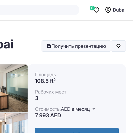
0
Dubai
bai
Получить презентацию
Площадь
108.5 ft
2
Рабочих мест
3
Стоимость,
AED в месяц
7 993 AED