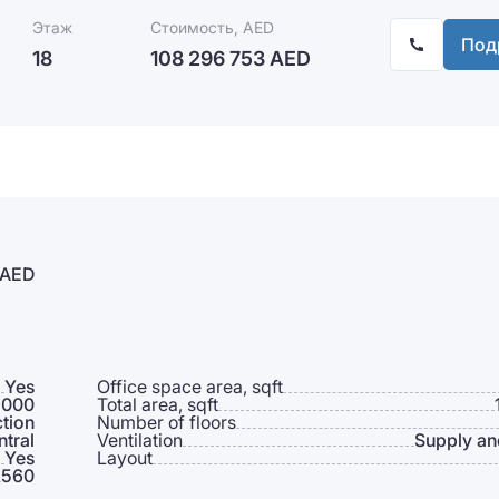
Этаж
Стоимость, AED
Под
18
108 296 753 AED
 AED
Yes
Office space area, sqft
 000
Total area, sqft
tion
Number of floors
ntral
Ventilation
Supply an
Yes
Layout
560