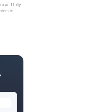
re and fully
ystem to
ps, a beauty
nsult on
й