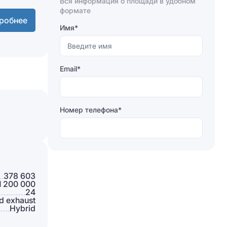
Вся информация о площади в удобном
Отправляя форму, вы соглашаетесь на
формате
обработку персональных данных
робнее
Имя*
Отправить
Email*
Номер телефона*
378 603
1 200 000
24
Отправляя форму, вы соглашаетесь на
d exhaust
обработку персональных данных
Hybrid