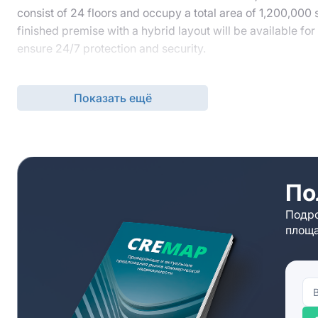
consist of 24 floors and occupy a total area of 1,200,000 s
finished premise with a hybrid layout will be available f
ensure 24/7 protection and security.
The business center is located in a favorable district in t
salon, a fitness club, a medical center, etc. are scattered
Показать ещё
Get in touch with our experienced team to get a professio
vacant units, and assist in selecting a suitable option for
По
Подро
площа