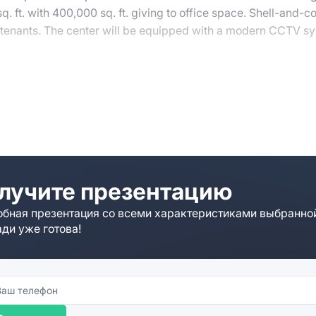
q. ft. with 400,000 sq. ft. giving to office space. Shell-and-co
or tenants. The center will be equipped with a modern CCTV s
erms of amenities. All the needed objects, including cafes, sho
 around. A branched transport network passes the district.
nal consultation. Our managers will explain tenancy terms, co
 your demand.
лучите презентацию
бная презентация со всеми характеристиками выбранно
ди уже готова!