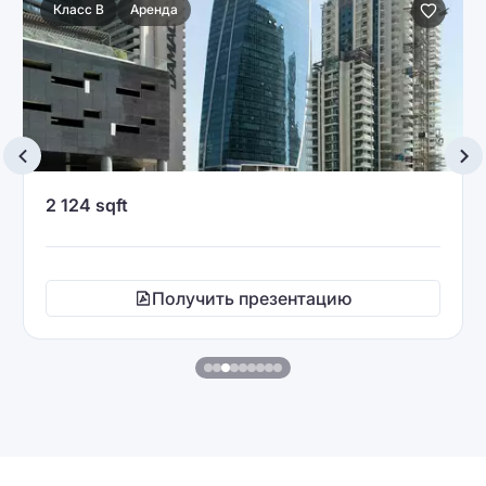
Класс A
Аренда
1 492 sqft
ию
Получить презентацию