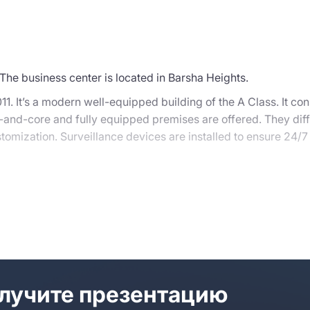
 The business center is located in Barsha Heights.
1. It’s a modern well-equipped building of the A Class. It con
ell-and-core and fully equipped premises are offered. They diff
tomization. Surveillance devices are installed to ensure 24/7
ea, numerous cafes, and recreational objects are scattered ar
nsive guidance. Our managers provide updated information a
es.
лучите презентацию