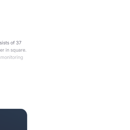
sists of 37
er in square.
 monitoring
ound the
bout vacant