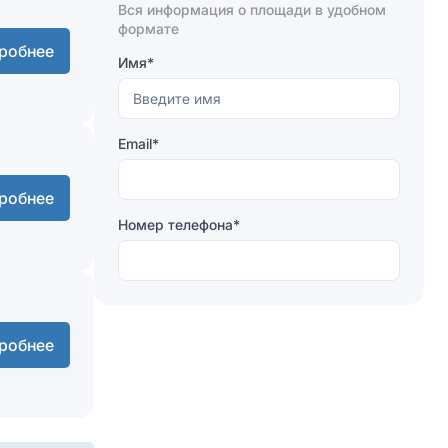
Вся информация о площади в удобном
Отправляя форму, вы соглашаетесь на
формате
обработку персональных данных
робнее
Имя*
Отправить
Email*
робнее
Номер телефона*
робнее
Отправляя форму, вы соглашаетесь на
обработку персональных данных