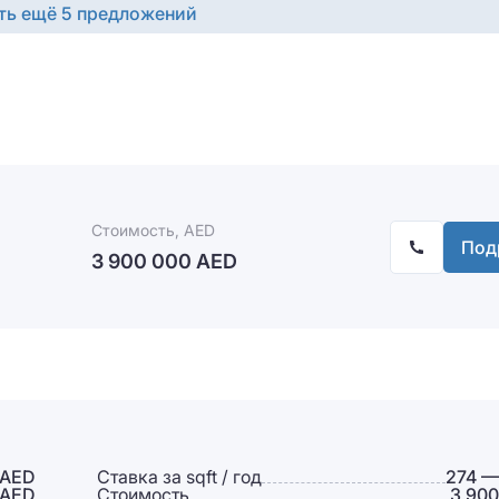
ть ещё 5 предложений
Стоимость, AED
Под
3 900 000 AED
 AED
Ставка за sqft / год
274 —
 AED
Стоимость
3 900