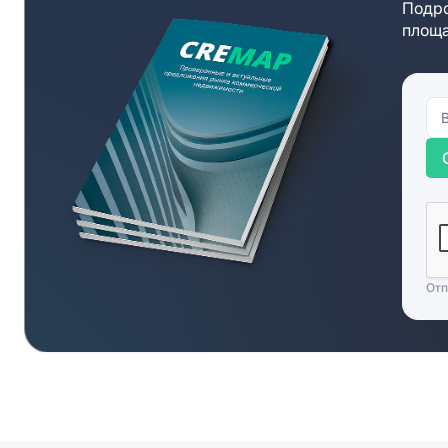
Подро
площа
Отп