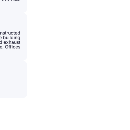
nstructed
e building
d exhaust
, Offices