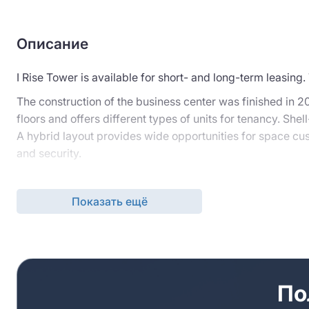
Описание
I Rise Tower is available for short- and long-term leasing.
The construction of the business center was finished in 201
floors and offers different types of units for tenancy. Sh
A hybrid layout provides wide opportunities for space cus
and security.
Wide amenities are located in the district. A shopping ar
center.
Показать ещё
Get in touch with our professional team to get comprehe
rooms, consult clients on tenancy terms, and clarify queri
По