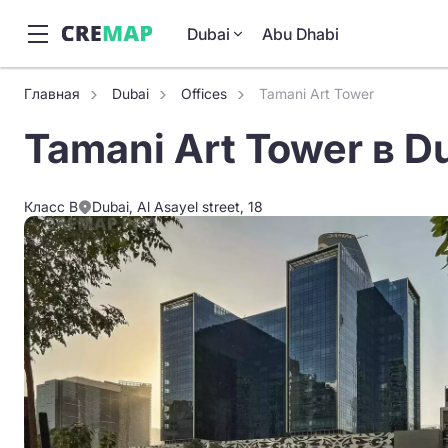
Dubai
Abu Dhabi
Главная
Dubai
Offices
Tamani Art Tower
Tamani Art Tower в D
Класс B
Dubai, Al Asayel street, 18