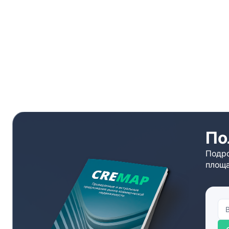
По
Подро
площа