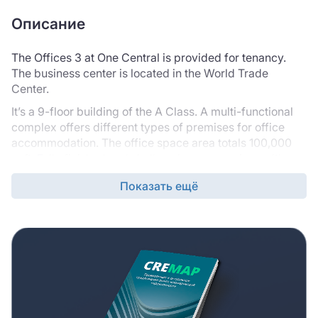
Описание
The Offices 3 at One Central is provided for tenancy.
The business center is located in the World Trade
Center.
It’s a 9-floor building of the A Class. A multi-functional
complex offers different types of premises for office
accommodation. The office space area totals 100,000
sqft. Fully finished and shell-and-core premises with a
hybrid layout are available. The needed facilities,
Показать ещё
including conditioning, elevators, a surveillance system,
and multi-level parking, are available.
The district is rich in amenities. Various recreational and
catering objects, including shops, cafes, sports zones,
etc., are scattered around the business center. Transport
routes pass through the district, ensuring easy reach.
Contact our professional team to get comprehensive
guidance in selecting suitable premises. Our managers