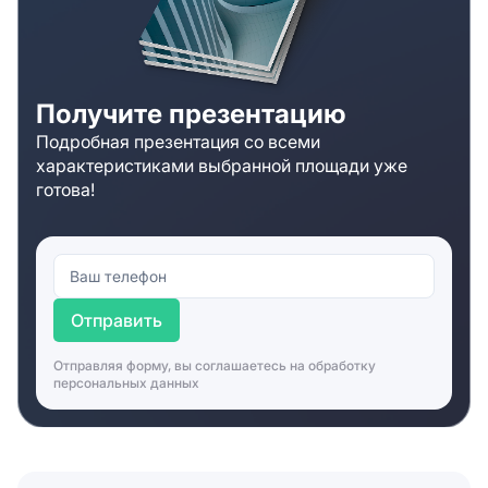
will explain leasing terms, answer queries, and consult
on free units.
Получите презентацию
Подробная презентация со всеми
характеристиками выбранной площади уже
готова!
Отправить
Отправляя форму, вы соглашаетесь на
обработку
персональных данных