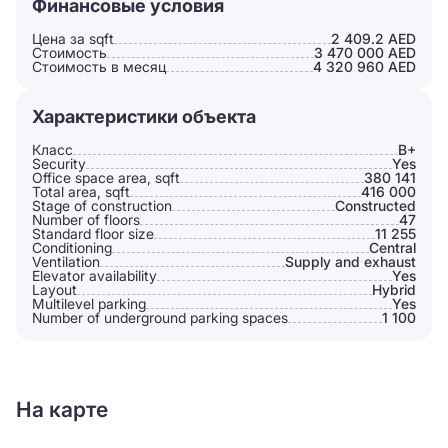
Финансовые условия
Цена за sqft
2 409.2 AED
Стоимость
3 470 000 AED
Стоимость в месяц
4 320 960 AED
Характеристики объекта
Класс
B+
Security
Yes
Office space area, sqft
380 141
Total area, sqft
416 000
Stage of construction
Constructed
Number of floors
47
Standard floor size
11 255
Conditioning
Сentral
Ventilation
Supply and exhaust
Elevator availability
Yes
Layout
Hybrid
Multilevel parking
Yes
Number of underground parking spaces
1 100
На карте