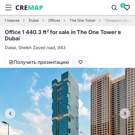
0
Главная
Dubai
Offices
The One Tower
Продажа офиса 1 
Office 1 440.3 ft
for sale in The One Tower в
2
Dubai
Dubai, Sheikh Zayed road, 943
Получить презентацию