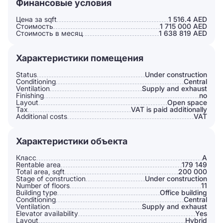
Финансовые условия
Цена за sqft
1 516.4 AED
Стоимость
1 715 000 AED
Стоимость в месяц
1 638 819 AED
Характеристики помещения
Status
Under construction
Conditioning
Сentral
Ventilation
Supply and exhaust
Finishing
no
Layout
Open space
Tax
VAT is paid additionally
Additional costs
VAT
Характеристики объекта
Класс
A
Rentable area
179 149
Total area, sqft
200 000
Stage of construction
Under construction
Number of floors
11
Building type
Office building
Conditioning
Сentral
Ventilation
Supply and exhaust
Elevator availability
Yes
Layout
Hybrid