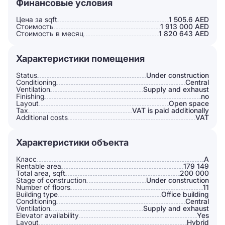
Финансовые условия
Цена за sqft
1 505.6 AED
Стоимость
1 913 000 AED
Стоимость в месяц
1 820 643 AED
Характеристики помещения
Status
Under construction
Conditioning
Сentral
Ventilation
Supply and exhaust
Finishing
no
Layout
Open space
Tax
VAT is paid additionally
Additional costs
VAT
Характеристики объекта
Класс
A
Rentable area
179 149
Total area, sqft
200 000
Stage of construction
Under construction
Number of floors
11
Building type
Office building
Conditioning
Сentral
Ventilation
Supply and exhaust
Elevator availability
Yes
Layout
Hybrid