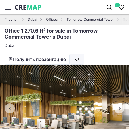
0
Главная
Dubai
Offices
Tomorrow Commercial Tower
Про
Office 1 270.6 ft
for sale in Tomorrow
2
Commercial Tower в Dubai
Dubai
Получить презентацию