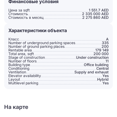
Финансовые условия
Цена за sqft
1 551.7 AED
Стоимость
2 335 000 AED
Стоимость в месяц
2 275 860 AED
Характеристики объекта
Класс
A
Number of underground parking spaces
335
Number of ground parking places
200
Rentable area
179 149
Total area, sqft
200 000
Stage of construction
Under construction
Number of floors
11
Building type
Office building
Conditioning
Сentral
Ventilation
Supply and exhaust
Elevator availability
Yes
Layout
Hybrid
Multilevel parking
Yes
На карте