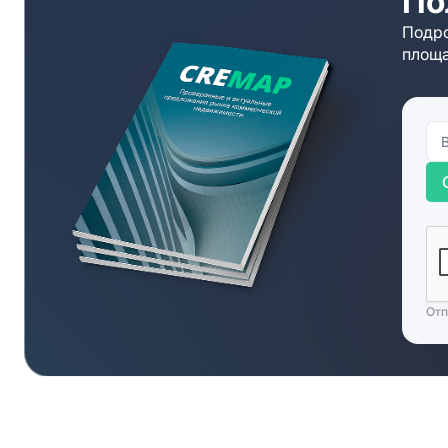
По
Подро
площа
Отп