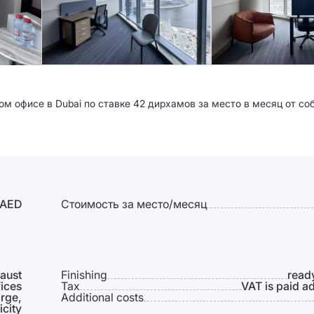
ом офисе в Dubai по ставке 42 дирхамов за место в месяц от со
 AED
Стоимость за место/месяц
aust
Finishing
read
fices
Tax
VAT is paid ad
arge,
Additional costs
icity