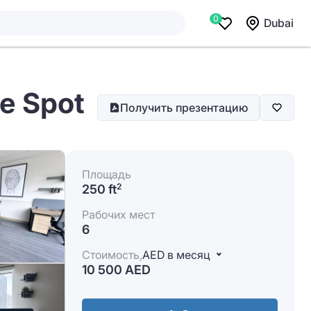
0
Dubai
te Spot
Получить презентацию
Площадь
250 ft
2
Рабочих мест
6
Стоимость,
AED в месяц
10 500 AED