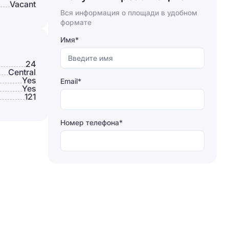
Vacant
Вся информация о площади в удобном
Отправляя форму, вы соглашаетесь на
формате
обработку персональных данных
Имя*
Отправить
24
Сentral
Yes
Email*
Yes
121
Номер телефона*
Отправляя форму, вы соглашаетесь на
обработку персональных данных