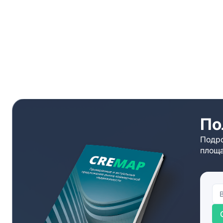
По
Подро
площа