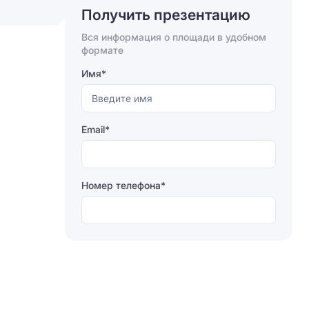
Получить презентацию
Вся информация о площади в удобном
Отправляя форму, вы соглашаетесь на
формате
обработку персональных данных
Имя*
Отправить
Email*
Номер телефона*
Отправляя форму, вы соглашаетесь на