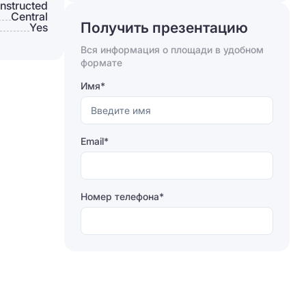
nstructed
Сentral
Получить презентацию
Yes
Вся информация о площади в удобном
Отправляя форму, вы соглашаетесь на
формате
обработку персональных данных
Имя*
Отправить
Email*
Номер телефона*