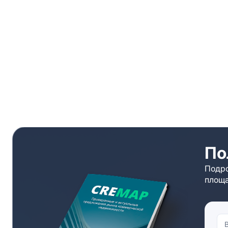
По
Подро
площа