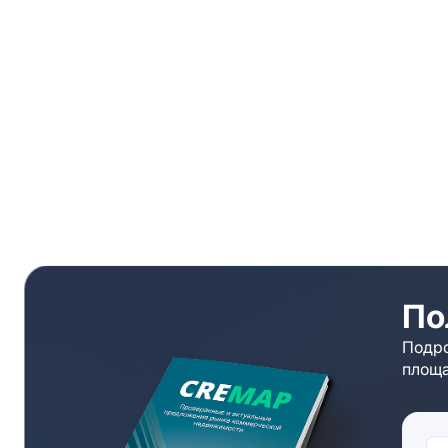
По
Подро
площа