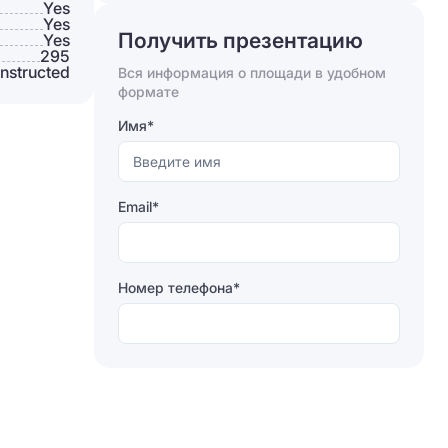
Yes
Yes
Получить презентацию
Yes
295
nstructed
Вся информация о площади в удобном
Отправляя форму, вы соглашаетесь на
формате
обработку персональных данных
Имя*
Отправить
Email*
Номер телефона*