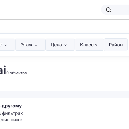
t
Этаж
Цена
Класс
Район
2
ai
0 объектов
о-другому
в фильтрах
ения ниже