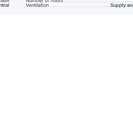
tion
Number of floors
ntral
Ventilation
Supply an