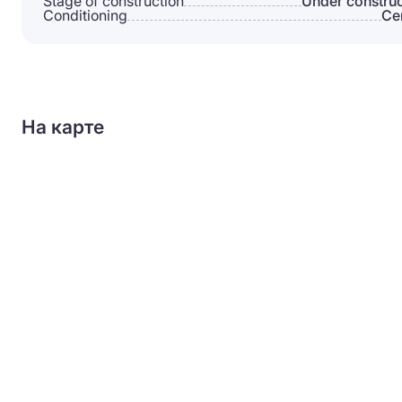
Stage of construction
Under construc
Conditioning
Сe
На карте