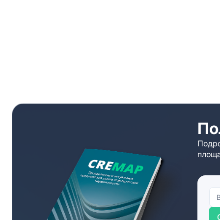
По
Подро
площа